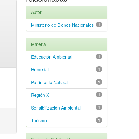
Autor
Ministerio de Bienes Nacionales
1
Materia
Educación Ambiental
1
Humedal
1
Patrimonio Natural
1
Región X
1
Sensibilización Ambiental
1
Turismo
1