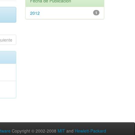
Fecha de Publicación
2012
1
guiente
tware
Copyright © 2002-2008
MIT
and
Hewlett-Packard