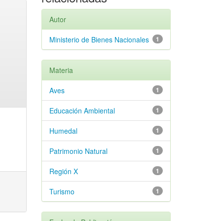
Autor
Ministerio de Bienes Nacionales
1
Materia
Aves
1
Educación Ambiental
1
Humedal
1
Patrimonio Natural
1
Región X
1
Turismo
1