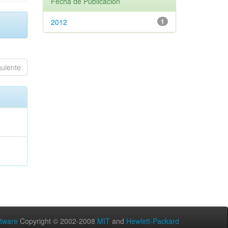
Fecha de Publicación
2012
1
guiente
tware
Copyright © 2002-2008
MIT
and
Hewlett-Packard