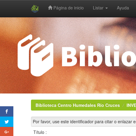
Página de inicio
Listar
Ayuda
Skip
navigation
Biblioteca Centro Humedales Río Cruces
INV
Por favor, use este identificador para citar o enlazar 
Título :