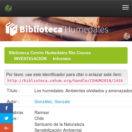
Skip
navigation
Biblioteca Centro Humedales Río Cruces
INVESTIGACIÓN
Informes
Por favor, use este identificador para citar o enlazar este ítem:
http://biblioteca.cehum.org/handle/CEHUM2018/1434
Título :
Los humedales: Ambientes olvidados y amenazado
Autor :
González, Gonzalo
Palabras
Ramsar
clave :
Chile
Santuario de la Naturaleza
Sensibilización Ambiental