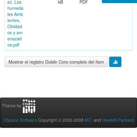
ez. Los
kB
PDF
humeda
les Amb
ientes,
Olvidad
os y am
enazad
os.pdf
Mostrar el registro Dublin Core completo del ítem
Theme by
DSpace Software
Copyright © 2002-2008
MIT
and
Hewlett-Packard