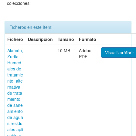
colecciones:
Ficheros en este ítem:
Fichero
Descripción
Tamaño
Formato
Alarcón,
10 MB
Adobe
Visualizar/Abrir
Zurita.
PDF
Humed
ales de
tratamie
nto, alte
rnativa
de trata
miento
de sane
amiento
de agua
s residu
ales apli
cable e