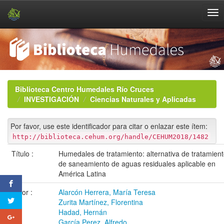
Skip
navigation
Biblioteca Centro Humedales Río Cruces
INVESTIGACIÓN
Ciencias Naturales y Aplicadas
Por favor, use este identificador para citar o enlazar este ítem:
http://biblioteca.cehum.org/handle/CEHUM2018/1482
Título :
Humedales de tratamiento: alternativa de tratamien
de saneamiento de aguas residuales aplicable en
América Latina
Autor :
Alarcón Herrera, María Teresa
Zurita Martínez, Florentina
Hadad, Hernán
García Perez, Alfredo