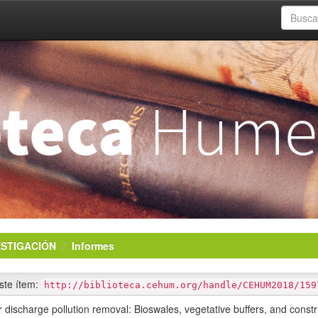
ESTIGACIÓN
Informes
este ítem:
http://biblioteca.cehum.org/handle/CEHUM2018/159
er discharge pollution removal: Bioswales, vegetative buffers, and cons