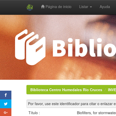
Página de inicio
Listar
Ayuda
Skip
navigation
Biblioteca Centro Humedales Río Cruces
INV
Por favor, use este identificador para citar o enlazar 
Título :
Biofilters, for stormwat