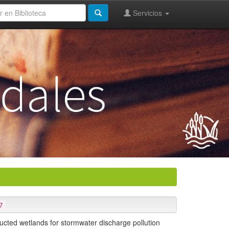
Servicios
7
tructed wetlands for stormwater discharge pollution