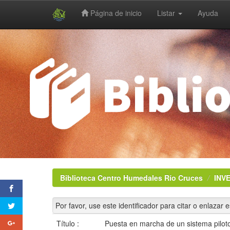
Página de inicio
Listar
Ayuda
Skip
navigation
Biblioteca Centro Humedales Río Cruces
INV
Por favor, use este identificador para citar o enlazar 
Título :
Puesta en marcha de un sistema piloto