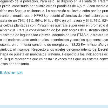
segmento de la población. Para esto, se dispuso en la Planta de Trat
piloto, constituido por cuatro celdas paralelas de 4,5 m 2 con medio 
celdas con Scirpus californicus. La operación se llevó a cabo por los p
Durante el monitoreo, el HFHSS presentó eficiencias de eliminación p
 hasta de un 79%, 68%, 96%, 91% y 45% en primavera y 61%,76%, 92%,
as celdas plantadas con Phragmites australis superiores en promedio 
alifornicus. Para la consideración de los indicadores de sustentabilid
n sistema de lagunas facultativas, además de una PTAS que tratara un
e indicadores tanto ambientales, económicos y sociales que constituyen
resentaron un menor consumo de energía con 18,23 Kw-hr/hab-año y 
ímicos, ni insumos. Respecto a los niveles de cumplimiento del Decre
 etapa de puesta en marcha del sistema. Respecto a los indicadores ec
nte, lo que representa que es hasta 12 veces más que un sistema con
pesos por habitante.
CEHUM2018/1693