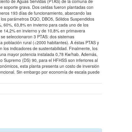
amiento de Aguas Servidas (PTAS) de la comuna de
de soporte grava. Dos celdas fueron plantadas con
rimeros 193 días de funcionamiento, abarcando las
ara los parámetros DQO, DBO5, Sólidos Suspendidos
 60%, 63,8% en invierno para cada uno de los
de 14,2% en invierno y de 10,8% en primavera
ad se seleccionaron 3 PTAS: dos sistemas
a población rural (<2000 habitantes). A éstas PTAS y
 los indicadores de sustentabilidad. Finalmente, los
una mayor potencia instalada 0,78 Kw/hab. Además,
to Supremo (DS) 90, para el HFHSS son inferiores al
onómicos, esta planta presenta un costo de inversión
vencional. Sin embargo por economía de escala puede