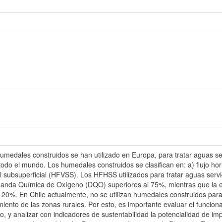
umedales construidos se han utilizado en Europa, para tratar aguas se
do el mundo. Los humedales construidos se clasifican en: a) flujo horiz
cal subsuperficial (HFVSS). Los HFHSS utilizados para tratar aguas se
da Química de Oxígeno (DQO) superiores al 75%, mientras que la elim
y 20%. En Chile actualmente, no se utilizan humedales construidos para
miento de las zonas rurales. Por esto, es importante evaluar el func
ío, y analizar con indicadores de sustentabilidad la potencialidad de 