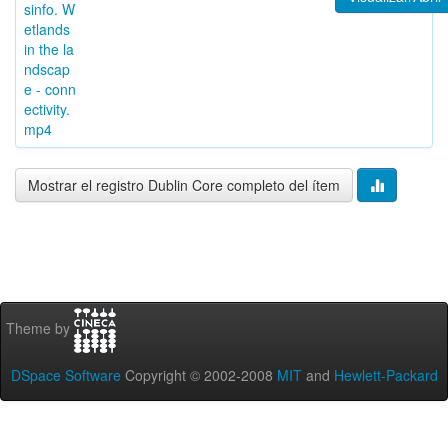
sinfo. W
etlands
in the la
ndscap
e - conn
ectivity.
mp4
Mostrar el registro Dublin Core completo del ítem
Theme by
DSpace Software
Copyright © 2002-2008
MIT
and
Hewlett-Packard