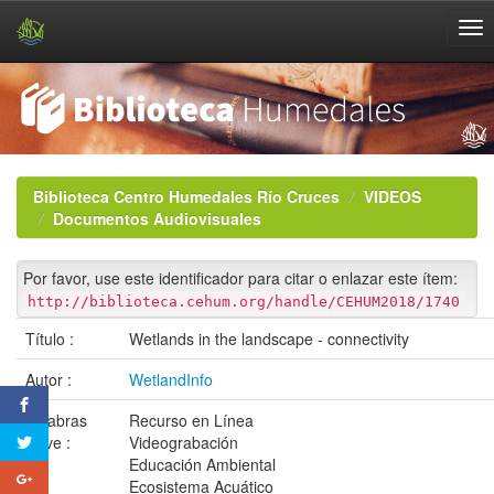
Skip
navigation
Biblioteca Centro Humedales Río Cruces
VIDEOS
Documentos Audiovisuales
Por favor, use este identificador para citar o enlazar este ítem:
http://biblioteca.cehum.org/handle/CEHUM2018/1740
Título :
Wetlands in the landscape - connectivity
Autor :
WetlandInfo
Palabras
Recurso en Línea
clave :
Videograbación
Educación Ambiental
Ecosistema Acuático