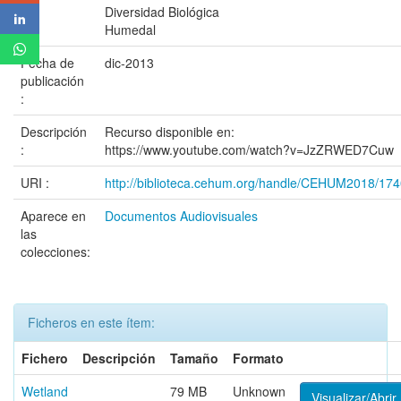
Diversidad Biológica
Humedal
Fecha de
dic-2013
publicación
:
Descripción
Recurso disponible en:
:
https://www.youtube.com/watch?v=JzZRWED7Cuw
URI :
http://biblioteca.cehum.org/handle/CEHUM2018/17
Aparece en
Documentos Audiovisuales
las
colecciones:
Ficheros en este ítem:
Fichero
Descripción
Tamaño
Formato
Wetland
79 MB
Unknown
Visualizar/Abrir