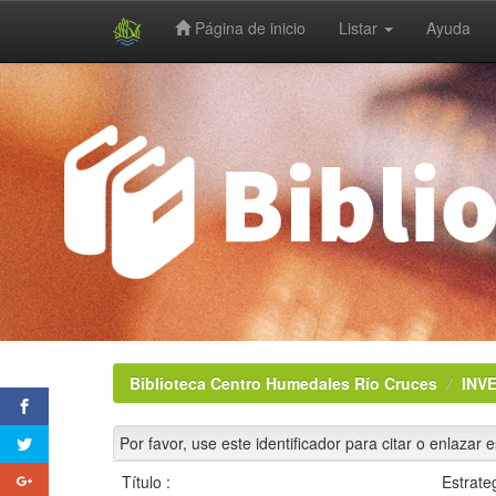
Página de inicio
Listar
Ayuda
Skip
navigation
Biblioteca Centro Humedales Río Cruces
INV
Por favor, use este identificador para citar o enlazar 
Título :
Estrate