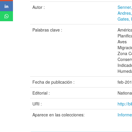
Autor :
Senner,
Andres,
Gates, 
Palabras clave :
Améric
Planifi
Aves
Migraci
Zona C
Conserv
Indicad
Humeda
Fecha de publicación :
feb-20
Editorial :
Nationa
URI :
http://
Aparece en las colecciones:
Informe