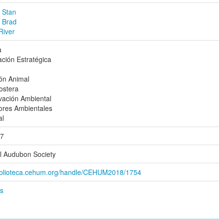
 Stan
 Brad
River
a
cación Estratégica
ón Animal
ostera
ación Ambiental
ores Ambientales
l
17
l Audubon Society
biblioteca.cehum.org/handle/CEHUM2018/1754
s