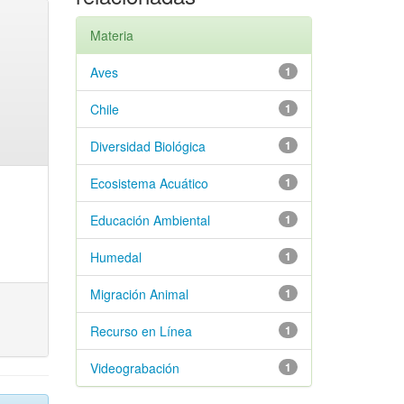
Materia
Aves
1
Chile
1
Diversidad Biológica
1
Ecosistema Acuático
1
Educación Ambiental
1
Humedal
1
Migración Animal
1
Recurso en Línea
1
Videograbación
1