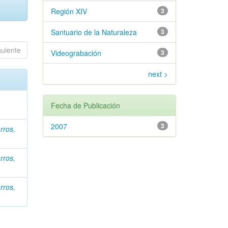
Región XIV
3
Santuario de la Naturaleza
3
guiente
Videograbación
3
next >
Fecha de Publicación
2007
3
rros,
rros,
rros,