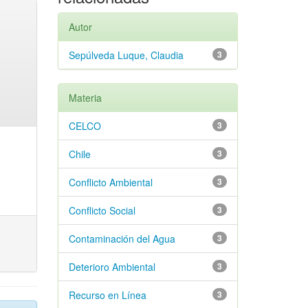
Autor
Sepúlveda Luque, Claudia
3
Materia
CELCO
3
Chile
3
Conflicto Ambiental
3
Conflicto Social
3
Contaminación del Agua
3
Deterioro Ambiental
3
Recurso en Línea
3