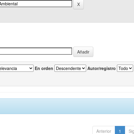
En orden
Autor/registro
Anterior
1
Si