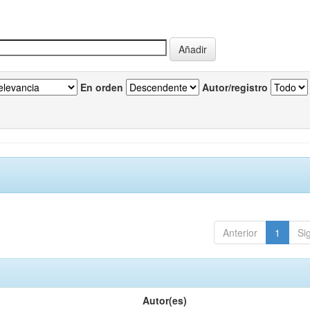
En orden
Autor/registro
Anterior
1
Si
Autor(es)