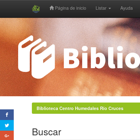
Página de inicio
Listar
Ayuda
Skip
navigation
Biblioteca Centro Humedales Río Cruces
Buscar