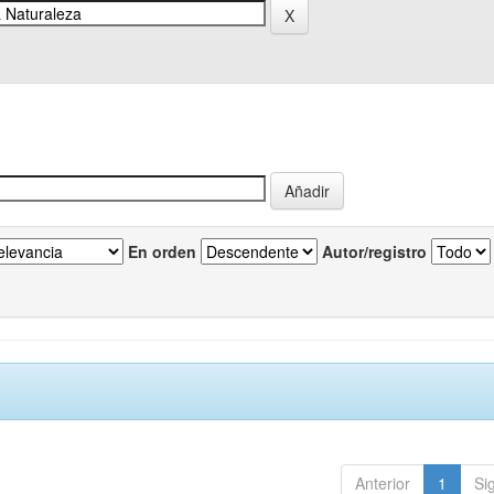
En orden
Autor/registro
Anterior
1
Si