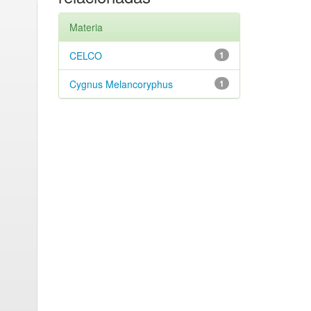
Materia
CELCO
1
Cygnus Melancoryphus
1