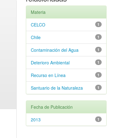
Materia
CELCO
1
Chile
1
Contaminación del Agua
1
Deterioro Ambiental
1
Recurso en Línea
1
Santuario de la Naturaleza
1
Fecha de Publicación
2013
1