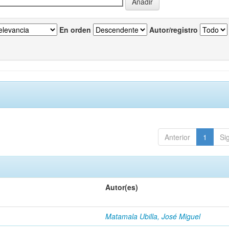
En orden
Autor/registro
Anterior
1
Si
Autor(es)
Matamala Ubilla, José Miguel