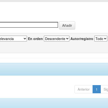
En orden
Autor/registro
Anterior
1
Si