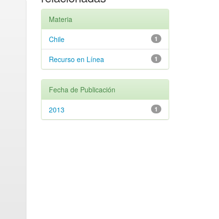
Materia
Chile
1
Recurso en Línea
1
Fecha de Publicación
2013
1