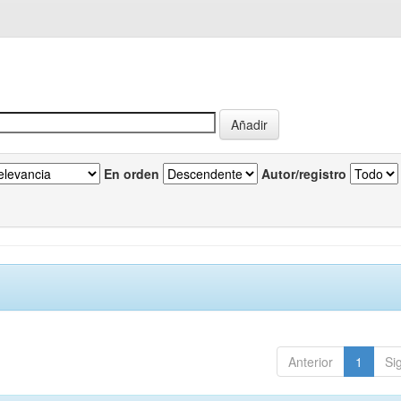
En orden
Autor/registro
Anterior
1
Si