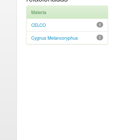
Materia
CELCO
1
Cygnus Melancoryphus
1