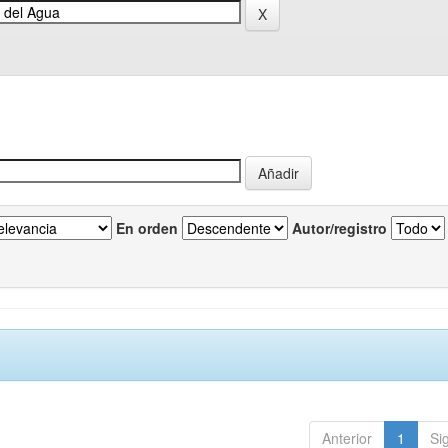
En orden
Autor/registro
Anterior
1
Si