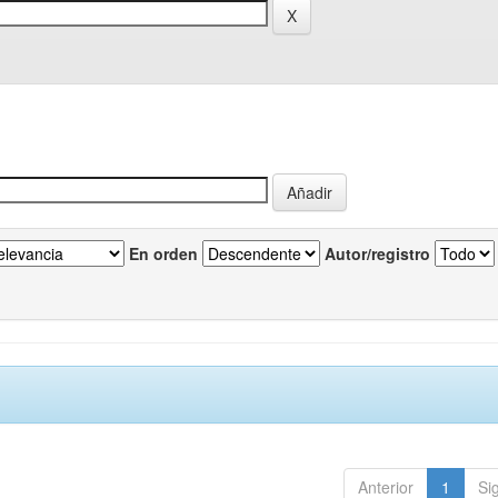
En orden
Autor/registro
Anterior
1
Si