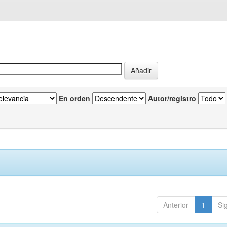
En orden
Autor/registro
Anterior
1
Si