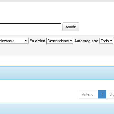
En orden
Autor/registro
Anterior
1
Si