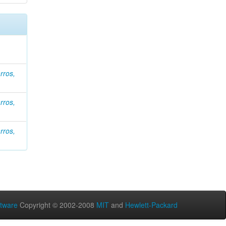
rros,
rros,
rros,
tware
Copyright © 2002-2008
MIT
and
Hewlett-Packard