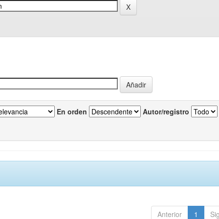
En orden
Autor/registro
Anterior
1
Si