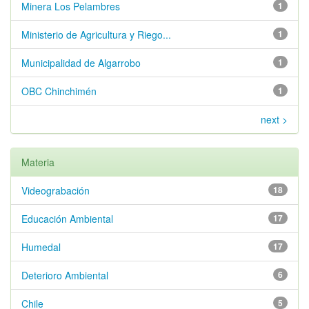
Minera Los Pelambres
1
Ministerio de Agricultura y Riego...
1
Municipalidad de Algarrobo
1
OBC Chinchimén
1
next >
Materia
Videograbación
18
Educación Ambiental
17
Humedal
17
Deterioro Ambiental
6
Chile
5