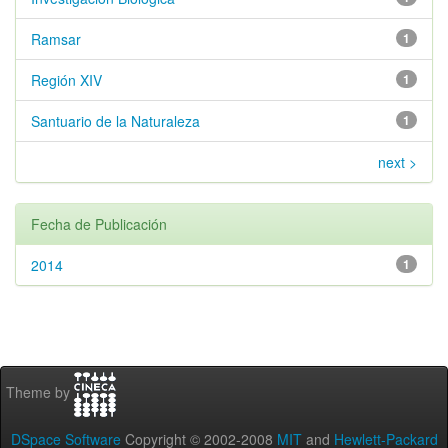
Ramsar
1
Región XIV
1
Santuario de la Naturaleza
1
next >
Fecha de Publicación
2014
1
Theme by
DSpace Software
Copyright © 2002-2008
MIT
and
Hewlett-Packard