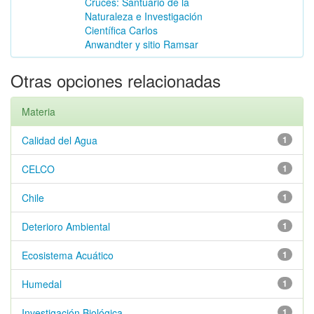
Cruces: Santuario de la
Naturaleza e Investigación
Científica Carlos
Anwandter y sitio Ramsar
Otras opciones relacionadas
Materia
Calidad del Agua
1
CELCO
1
Chile
1
Deterioro Ambiental
1
Ecosistema Acuático
1
Humedal
1
Investigación Biológica
1