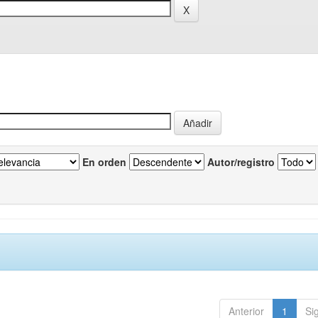
En orden
Autor/registro
Anterior
1
Si