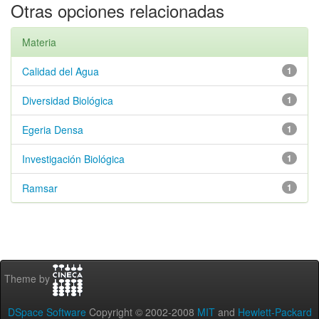
Otras opciones relacionadas
Materia
Calidad del Agua
1
Diversidad Biológica
1
Egeria Densa
1
Investigación Biológica
1
Ramsar
1
Theme by
DSpace Software
Copyright © 2002-2008
MIT
and
Hewlett-Packard