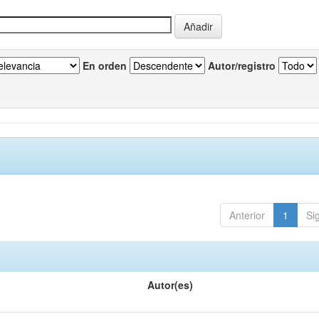
En orden
Autor/registro
Anterior
1
Si
Autor(es)