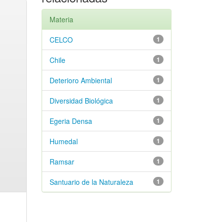
Materia
CELCO
1
Chile
1
Deterioro Ambiental
1
Diversidad Biológica
1
Egeria Densa
1
Humedal
1
Ramsar
1
Santuario de la Naturaleza
1