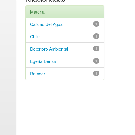
Materia
Calidad del Agua
1
Chile
1
Deterioro Ambiental
1
Egeria Densa
1
Ramsar
1