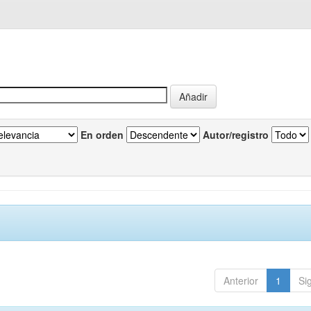
En orden
Autor/registro
Anterior
1
Si