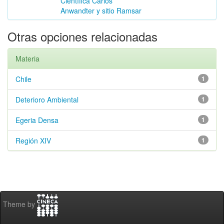
Científica Carlos
Anwandter y sitio Ramsar
Otras opciones relacionadas
Materia
Chile
1
Deterioro Ambiental
1
Egeria Densa
1
Región XIV
1
Theme by