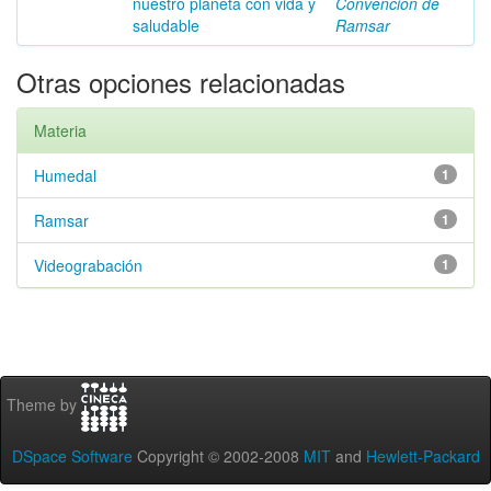
nuestro planeta con vida y
Convención de
saludable
Ramsar
Otras opciones relacionadas
Materia
Humedal
1
Ramsar
1
Videograbación
1
Theme by
DSpace Software
Copyright © 2002-2008
MIT
and
Hewlett-Packard