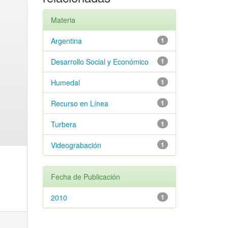
Materia
Argentina
1
Desarrollo Social y Económico
1
Humedal
1
Recurso en Línea
1
Turbera
1
Videograbación
1
Fecha de Publicación
2010
1