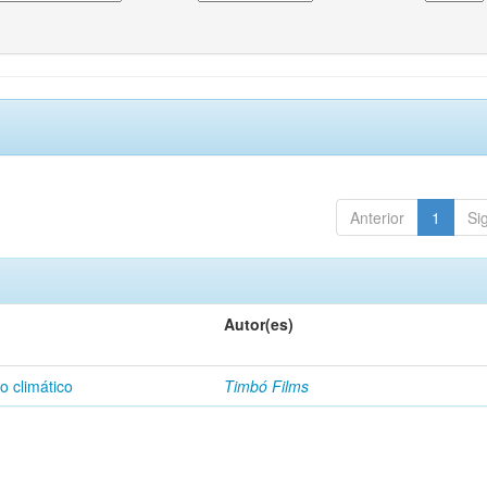
Anterior
1
Si
Autor(es)
o climático
Timbó Films