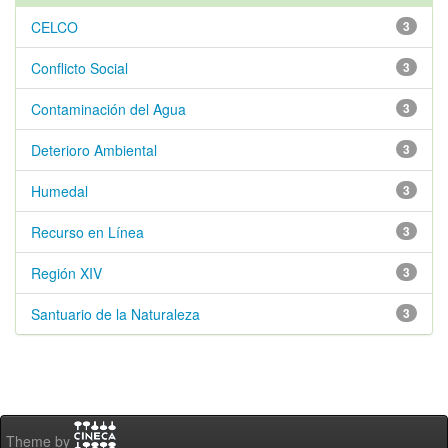
CELCO
3
Conflicto Social
3
Contaminación del Agua
3
Deterioro Ambiental
3
Humedal
3
Recurso en Línea
3
Región XIV
3
Santuario de la Naturaleza
3
Theme by