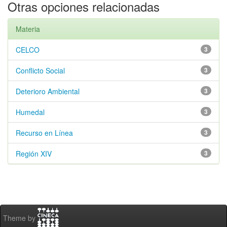
Otras opciones relacionadas
Materia
CELCO
3
Conflicto Social
3
Deterioro Ambiental
3
Humedal
3
Recurso en Línea
3
Región XIV
3
Theme by