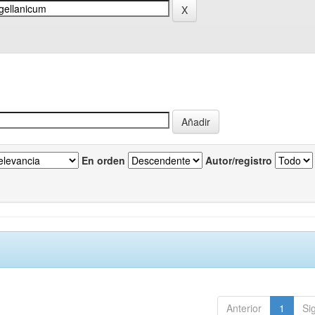
En orden
Autor/registro
Anterior
1
Si