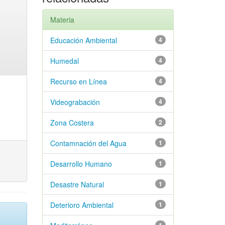
Materia
Educación Ambiental
4
Humedal
4
Recurso en Línea
4
Videograbación
4
Zona Costera
2
Contamnación del Agua
1
Desarrollo Humano
1
Desastre Natural
1
Deterioro Ambiental
1