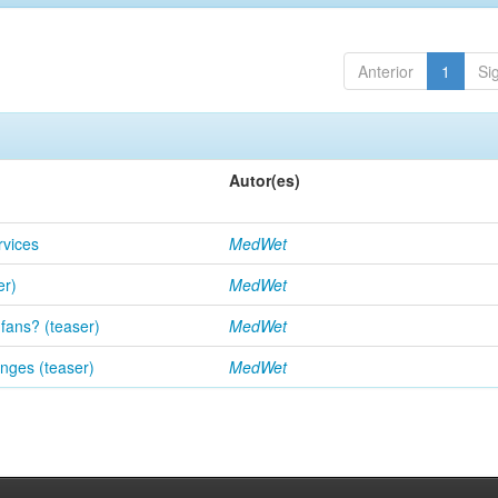
Anterior
1
Si
Autor(es)
rvices
MedWet
er)
MedWet
fans? (teaser)
MedWet
nges (teaser)
MedWet