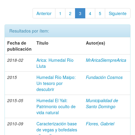
Anterior
1
2
3
4
5
Siguiente
Resultados por ítem:
Fecha de
Título
Autor(es)
publicación
2018-02
Arica: Humedal Río
MrAricaSiempreArica
Lluta
2015
Humedal Río Maipo:
Fundación Cosmos
Un tesoro por
descubrir
2015-05
Humedal El Yali:
Municipalidad de
Patrimonio oculto de
Santo Domingo
vida natural
2010-09
Caracterización base
Flores, Gabriel
de vegas y bofedales