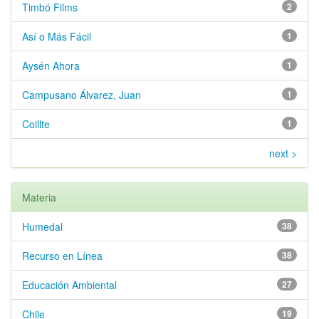
Timbó Films
2
Así o Más Fácil
1
Aysén Ahora
1
Campusano Álvarez, Juan
1
Coillte
1
next >
Materia
Humedal
38
Recurso en Línea
38
Educación Ambiental
27
Chile
19