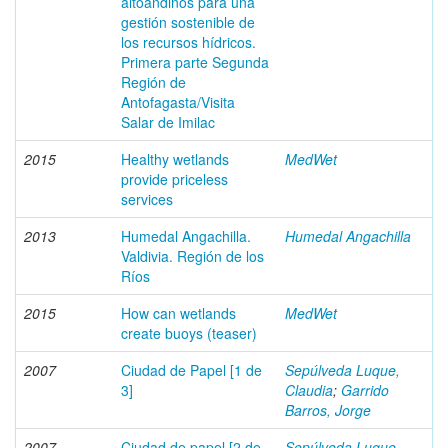
altoandinos para una
gestión sostenible de
los recursos hídricos.
Primera parte Segunda
Región de
Antofagasta/Visita
Salar de Imilac
2015
Healthy wetlands
MedWet
provide priceless
services
2013
Humedal Angachilla.
Humedal Angachilla
Valdivia. Región de los
Ríos
2015
How can wetlands
MedWet
create buoys (teaser)
2007
Ciudad de Papel [1 de
Sepúlveda Luque,
3]
Claudia
;
Garrido
Barros, Jorge
2007
Ciudad de papel [2 de
Sepúlveda Luque,