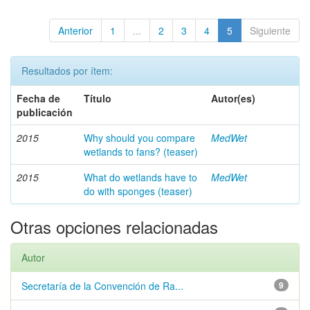
Anterior
1
...
2
3
4
5
Siguiente
Resultados por ítem:
Fecha de
Título
Autor(es)
publicación
2015
Why should you compare
MedWet
wetlands to fans? (teaser)
2015
What do wetlands have to
MedWet
do with sponges (teaser)
Otras opciones relacionadas
Autor
Secretaría de la Convención de Ra...
9