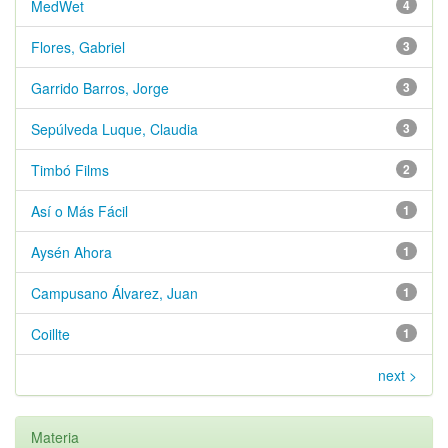
MedWet
4
Flores, Gabriel
3
Garrido Barros, Jorge
3
Sepúlveda Luque, Claudia
3
Timbó Films
2
Así o Más Fácil
1
Aysén Ahora
1
Campusano Álvarez, Juan
1
Coillte
1
next >
Materia