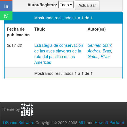
Autor/Registro:
Mostrando resultados 1 a 1 de 1
Fecha de
Título
Autor(es)
publicación
2017-02
Estrategia de conservación
Senner, Stan
;
de las aves playeras de la
Andres, Brad
;
ruta del pacífico de las
Gates, River
Américas
Mostrando resultados 1 a 1 de 1
Theme by
DSpace Software
Copyright © 2002-2008
MIT
and
Hewlett-Packard