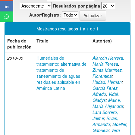
Resultados por página
Autor/Registro:
Mostrando resultados 1 a 1 de 1
Fecha de
Título
Autor(es)
publicación
2018-05
Humedales de
Alarcón Herrera,
tratamiento: alternativa de
María Teresa
;
tratamiento de
Zurita Martínez,
saneamiento de aguas
Florentina
;
residuales aplicable en
Hadad, Hernán
;
América Latina
García Perez,
Alfredo
;
Vidal,
Gladys
;
Maine,
María Alejandra
;
Lara Borrero,
Jaime
;
Rivas,
Armando
;
Moeller,
Gabriela
;
Vera