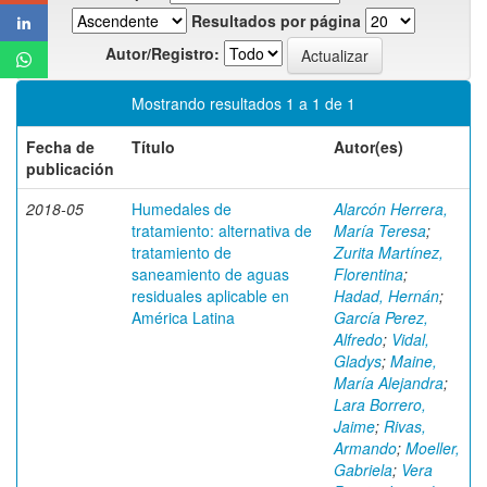
Resultados por página
Autor/Registro:
Mostrando resultados 1 a 1 de 1
Fecha de
Título
Autor(es)
publicación
2018-05
Humedales de
Alarcón Herrera,
tratamiento: alternativa de
María Teresa
;
tratamiento de
Zurita Martínez,
saneamiento de aguas
Florentina
;
residuales aplicable en
Hadad, Hernán
;
América Latina
García Perez,
Alfredo
;
Vidal,
Gladys
;
Maine,
María Alejandra
;
Lara Borrero,
Jaime
;
Rivas,
Armando
;
Moeller,
Gabriela
;
Vera