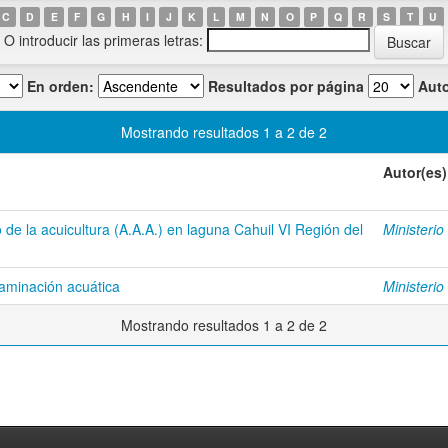
C
D
E
F
G
H
I
J
K
L
M
N
O
P
Q
R
S
T
U
O introducir las primeras letras:
En orden:
Resultados por página
Auto
Mostrando resultados 1 a 2 de 2
Autor(es)
o de la acuicultura (A.A.A.) en laguna Cahuil VI Región del
Ministeri
taminación acuática
Ministeri
Mostrando resultados 1 a 2 de 2