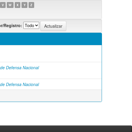
V
W
X
Y
Z
r/Registro:
o de Defensa Nacional
o de Defensa Nacional