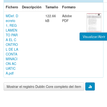
Fichero
Descripción
Tamaño
Formato
MDef. D
122.66
Adobe
ecreto
kB
PDF
1, REG
LAMEN
TO PAR
Visualizar/Abrir
A EL C
ONTRO
L DE LA
CONTA
MINACI
ON AC
UATIC
A.pdf
Mostrar el registro Dublin Core completo del ítem