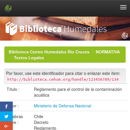
Skip
navigation
Biblioteca Centro Humedales Río Cruces
NORMATIVA
Textos Legales
Por favor, use este identificador para citar o enlazar este ítem:
http://biblioteca.cehum.org/handle/123456789/134
Título :
Reglamento para el control de la contaminación
acuática
Autor :
Ministerio de Defensa Nacional
Palabras
Chile
clave :
Decreto
Reglamento