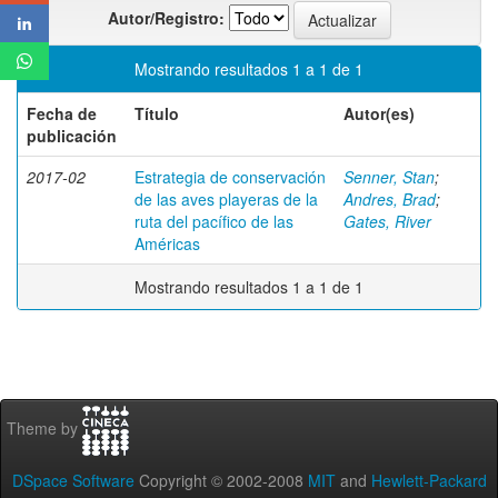
Autor/Registro:
Mostrando resultados 1 a 1 de 1
Fecha de
Título
Autor(es)
publicación
2017-02
Estrategia de conservación
Senner, Stan
;
de las aves playeras de la
Andres, Brad
;
ruta del pacífico de las
Gates, River
Américas
Mostrando resultados 1 a 1 de 1
Theme by
DSpace Software
Copyright © 2002-2008
MIT
and
Hewlett-Packard