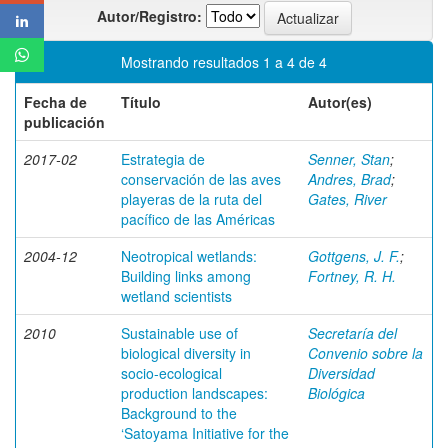
Autor/Registro:
Mostrando resultados 1 a 4 de 4
Fecha de
Título
Autor(es)
publicación
2017-02
Estrategia de
Senner, Stan
;
conservación de las aves
Andres, Brad
;
playeras de la ruta del
Gates, River
pacífico de las Américas
2004-12
Neotropical wetlands:
Gottgens, J. F.
;
Building links among
Fortney, R. H.
wetland scientists
2010
Sustainable use of
Secretaría del
biological diversity in
Convenio sobre la
socio-ecological
Diversidad
production landscapes:
Biológica
Background to the
‘Satoyama Initiative for the