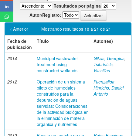
Resultados por página
Autor/Registro:
< Anterior
Mostrando resultados 18 a 21 de 21
Fecha de
Título
Autor(es)
publicación
2014
Municipal wastewater
Gikas, Georgios
;
treatment using
Tsihrintzis,
constructed wetlands
Vassilios
2012
Operación de un sistema
Fuenzalida
piloto de humedales
Hinrichs, Daniel
construidos para la
Antonio
depuración de aguas
servidas: Consideraciones
de la actividad biológica en
la eliminación de materia
orgánica y nutrientes
2012
Puesta en marcha de un
Rojas Escalona,