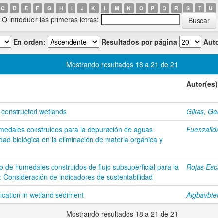
C
D
E
F
G
H
I
J
K
L
M
N
O
P
Q
R
S
T
U
O introducir las primeras letras:
En orden:
Resultados por página
Auto
Mostrando resultados 18 a 21 de 21
Autor(es)
 constructed wetlands
Gikas, Ge
umedales construidos para la depuración de aguas
Fuenzalida
dad biológica en la eliminación de materia orgánica y
 de humedales construidos de flujo subsuperficial para la
Rojas Esc
: Consideración de indicadores de sustentabilidad
fication in wetland sediment
Aigbavbie
Mostrando resultados 18 a 21 de 21