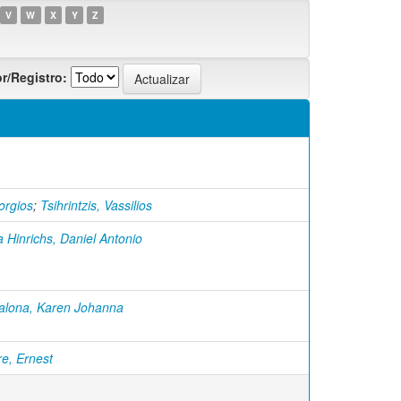
V
W
X
Y
Z
r/Registro:
orgios
;
Tsihrintzis, Vassilios
 Hinrichs, Daniel Antonio
alona, Karen Johanna
re, Ernest