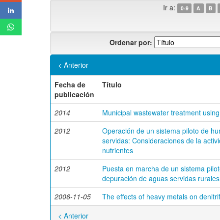
Ir a:
0-9
A
B
Ordenar por:
< Anterior
Fecha de
Título
publicación
2014
Municipal wastewater treatment using
2012
Operación de un sistema piloto de h
servidas: Consideraciones de la activi
nutrientes
2012
Puesta en marcha de un sistema piloto
depuración de aguas servidas rurales
2006-11-05
The effects of heavy metals on denitri
< Anterior