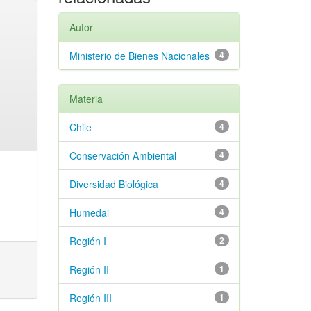
Autor
Ministerio de Bienes Nacionales
4
Materia
Chile
4
Conservación Ambiental
4
Diversidad Biológica
4
Humedal
4
Región I
2
Región II
1
Región III
1