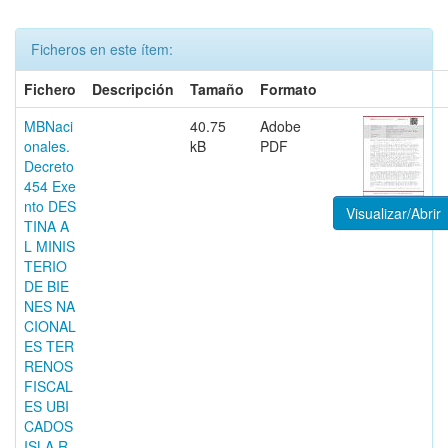
Ficheros en este ítem:
Fichero
Descripción
Tamaño
Formato
MBNaci
40.75
Adobe
onales.
kB
PDF
Decreto
454 Exe
nto DES
Visualizar/Abrir
TINA A
L MINIS
TERIO
DE BIE
NES NA
CIONAL
ES TER
RENOS
FISCAL
ES UBI
CADOS
ISLA R