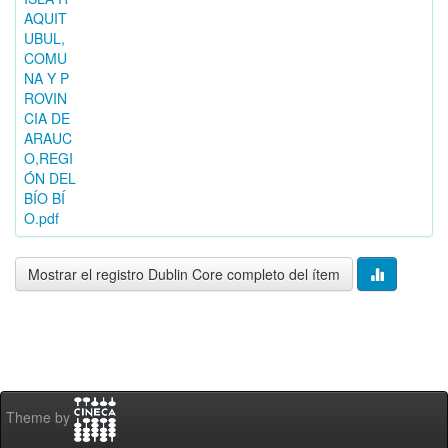
AQUIT
UBUL,
COMU
NA Y P
ROVIN
CIA DE
ARAUC
O,REGI
ÓN DEL
BÍO BÍ
O.pdf
Mostrar el registro Dublin Core completo del ítem
Theme by