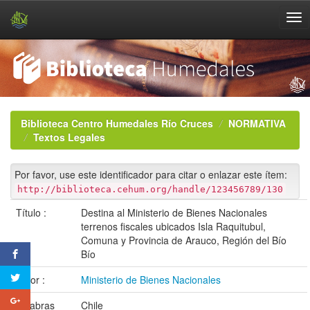
Skip
navigation
Biblioteca Centro Humedales Río Cruces
NORMATIVA
Textos Legales
Por favor, use este identificador para citar o enlazar este ítem:
http://biblioteca.cehum.org/handle/123456789/130
Título :
Destina al Ministerio de Bienes Nacionales
terrenos fiscales ubicados Isla Raquitubul,
Comuna y Provincia de Arauco, Región del Bío
Bío
Autor :
Ministerio de Bienes Nacionales
Palabras
Chile