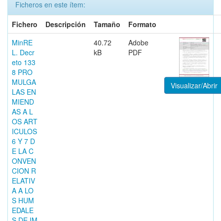
Ficheros en este ítem:
Fichero
Descripción
Tamaño
Formato
MinRE
40.72
Adobe
L. Decr
kB
PDF
eto 133
8 PRO
MULGA
Visualizar/Abrir
LAS EN
MIEND
AS A L
OS ART
ICULOS
6 Y 7 D
E LA C
ONVEN
CION R
ELATIV
A A LO
S HUM
EDALE
S DE IM