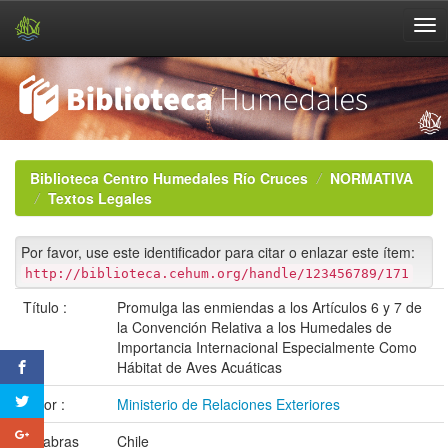
Skip
navigation
Biblioteca Centro Humedales Río Cruces
NORMATIVA
Textos Legales
Por favor, use este identificador para citar o enlazar este ítem:
http://biblioteca.cehum.org/handle/123456789/171
Título :
Promulga las enmiendas a los Artículos 6 y 7 de
la Convención Relativa a los Humedales de
Importancia Internacional Especialmente Como
Hábitat de Aves Acuáticas
Autor :
Ministerio de Relaciones Exteriores
Palabras
Chile