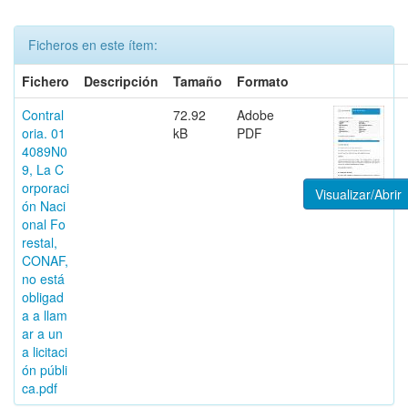
Ficheros en este ítem:
Fichero
Descripción
Tamaño
Formato
Contral
72.92
Adobe
oria. 01
kB
PDF
4089N0
9, La C
orporaci
Visualizar/Abrir
ón Naci
onal Fo
restal,
CONAF,
no está
obligad
a a llam
ar a un
a licitaci
ón públi
ca.pdf